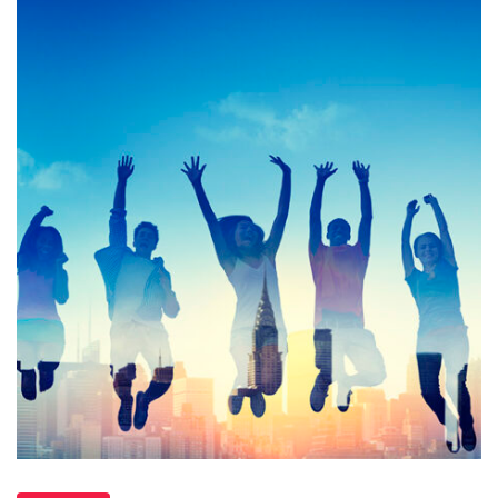
Diversity
Casual
Teenager
Team
Success
Winning
Concept