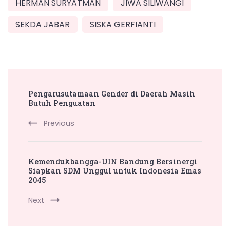
HERMAN SURYATMAN
JIWA SILIWANGI
SEKDA JABAR
SISKA GERFIANTI
Post
Pengarusutamaan Gender di Daerah Masih
Navigation
Butuh Penguatan
Previous
Kemendukbangga-UIN Bandung Bersinergi
Siapkan SDM Unggul untuk Indonesia Emas
2045
Next