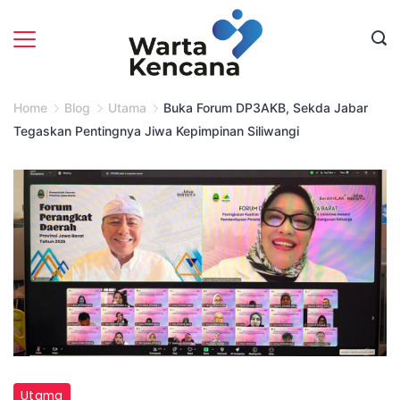
Skip
to
content
Home
Blog
Utama
Buka Forum DP3AKB, Sekda Jabar
Tegaskan Pentingnya Jiwa Kepimpinan Siliwangi
Utama