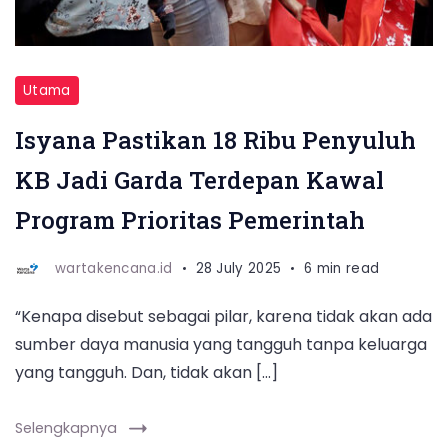
Oka
menyerahkan
bantuan
kepada
Utama
keluarga
Isyana Pastikan 18 Ribu Penyuluh
berisiko
KB Jadi Garda Terdepan Kawal
stunting
usai
Program Prioritas Pemerintah
membuka
wartakencana.id
28 July 2025
6 min read
Mukernas
IPeKB
“Kenapa disebut sebagai pilar, karena tidak akan ada
di
sumber daya manusia yang tangguh tanpa keluarga
Bandung
yang tangguh. Dan, tidak akan […]
pada
Senin
Selengkapnya