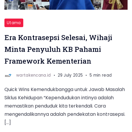
Gumilang
Regency
Hotel,
Utama
Kota
Era Kontrasepsi Selesai, Wihaji
Bandung,
Minta Penyuluh KB Pahami
pada
Selasa
Framework Kementerian
(29/7/2025)
wartakencana.id
29 July 2025
5 min read
Quick Wins Kemendukbangga untuk Jawab Masalah
Siklus Kehidupan “Kependudukan intinya adalah
memastikan penduduk kita terkendali. Cara
mengendalikannya adalah pendekatan kontrasepsi.
[…]