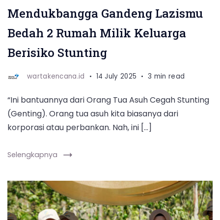
Bandung,
Mendukbangga Gandeng Lazismu
Jawa
Bedah 2 Rumah Milik Keluarga
Barat,
pada
Berisiko Stunting
Sabtu
wartakencana.id
14 July 2025
3 min read
(12/7/2025)
“Ini bantuannya dari Orang Tua Asuh Cegah Stunting
(Genting). Orang tua asuh kita biasanya dari
korporasi atau perbankan. Nah, ini […]
Selengkapnya
Mendukbangga/Kepala
BKKBN
Wihaji