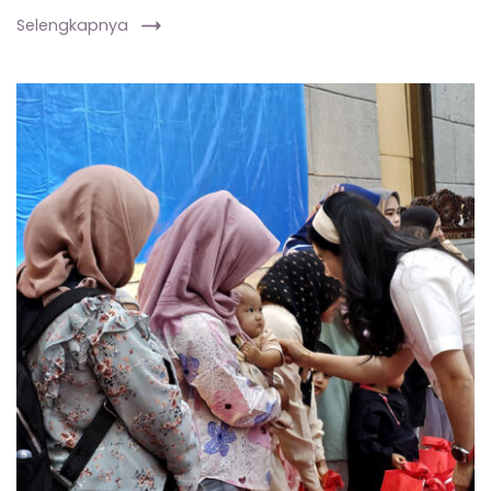
Selengkapnya
Wakil
Menteri
Kependudukan
dan
Pembangunan
Keluarga/Wakil
Kepala
BKKBN
Ratu
Ayu
Isyana
Bagoes