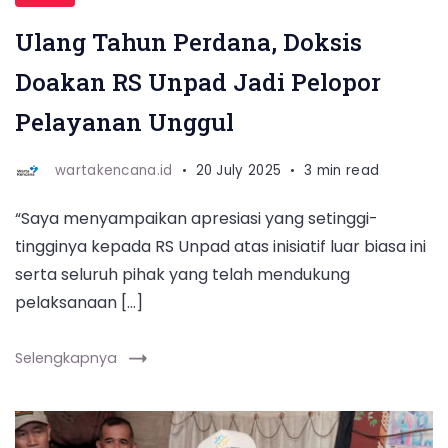
Kesehatan
Ulang Tahun Perdana, Doksis
Jawa
Doakan RS Unpad Jadi Pelopor
Barat
pada
Pelayanan Unggul
peringatan
wartakencana.id
20 July 2025
3 min read
ulang
tahun
“Saya menyampaikan apresiasi yang setinggi-
perdana
tingginya kepada RS Unpad atas inisiatif luar biasa ini
RS
serta seluruh pihak yang telah mendukung
Unpad,
pelaksanaan […]
Minggu
(20/7/2025)
Selengkapnya
Mendukbangga