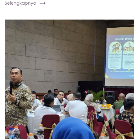
Selengkapnya
Mendukbangga/Kepala
BKKBN
Wihaji
menjelaskan
quick
wins
Kemendukbangga
di
hadapan
peserta
Mukernas
IPeKB
di