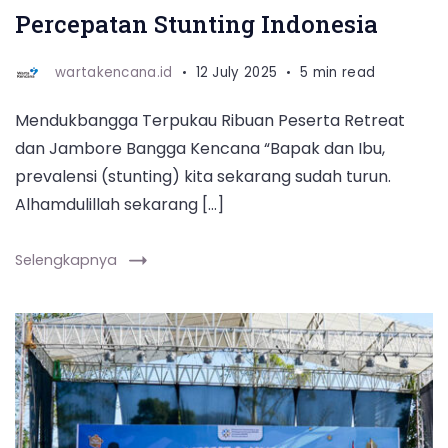
Percepatan Stunting Indonesia
(12/7/2025).
wartakencana.id
12 July 2025
5 min read
Mendukbangga Terpukau Ribuan Peserta Retreat
dan Jambore Bangga Kencana “Bapak dan Ibu,
prevalensi (stunting) kita sekarang sudah turun.
Alhamdulillah sekarang […]
Selengkapnya
Kepala
Perwakilan
Kemendukbangga/BKKBN
Jawa
Barat