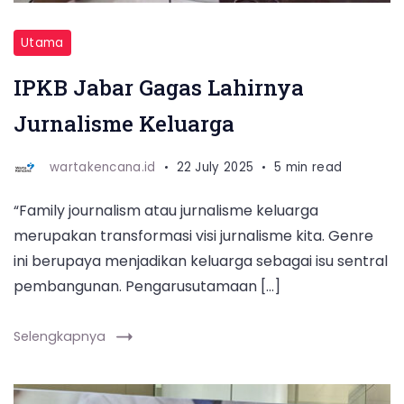
jurnalisme
keluarga
Utama
di
IPKB Jabar Gagas Lahirnya
Bandung,
Jurnalisme Keluarga
Selasa
(22/7/2025)
wartakencana.id
22 July 2025
5 min read
“Family journalism atau jurnalisme keluarga
merupakan transformasi visi jurnalisme kita. Genre
ini berupaya menjadikan keluarga sebagai isu sentral
pembangunan. Pengarusutamaan […]
Selengkapnya
Kepala