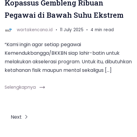
Rancaupas,
Kopassus Gembleng Ribuan
Kabupaten
Pegawai di Bawah Suhu Ekstrem
Bandung,
pada
wartakencana.id
11 July 2025
4 min read
Jumat
“Kami ingin agar setiap pegawai
(11/7/2025)
Kemendukbangga/BKKBN siap lahir-batin untuk
melakukan akselerasi program. Untuk itu, dibutuhkan
ketahanan fisik maupun mental sekaligus […]
Selengkapnya
Next