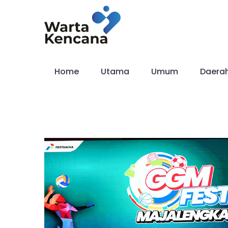
Skip
to
content
Home
Utama
Umum
Daera