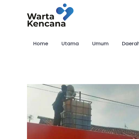
Skip
to
content
Home
Utama
Umum
Daera