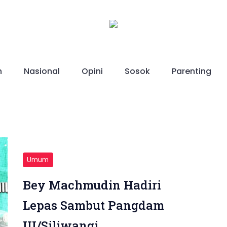
h
Nasional
Opini
Sosok
Parenting
Umum
Bey Machmudin Hadiri
Lepas Sambut Pangdam
III/Siliwangi