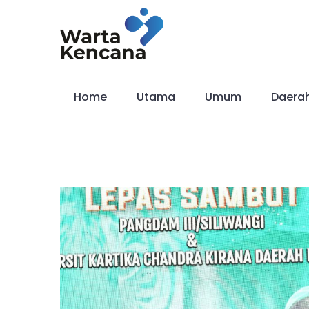
Skip
to
content
Home
Utama
Umum
Daera