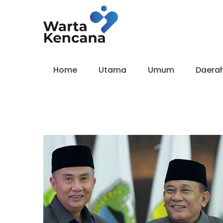
Skip
to
content
Home
Utama
Umum
Daera