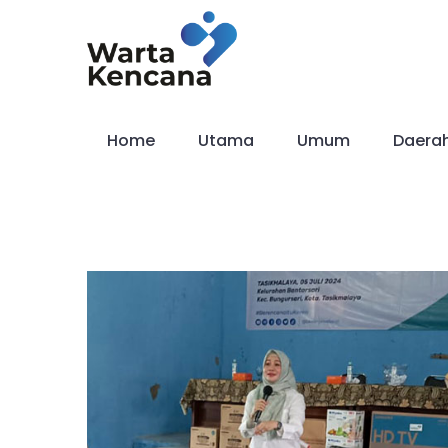
Skip
to
content
Home
Utama
Umum
Daera