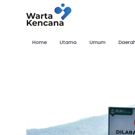
Skip
to
content
Home
Utama
Umum
Daera