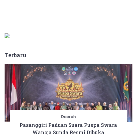
Kamis
(2/5/2024).
(Foto:
Rizal
Fs/Biro Adpim Jabar)
Terbaru
Daerah
Pasanggiri Paduan Suara Puspa Swara
Wanoja Sunda Resmi Dibuka