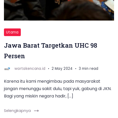
Nomor
1
Tahun
2022
tentang
Utama
Optimalisasi
Jawa Barat Targetkan UHC 98
Pelaksanaan
Persen
Program
JKN
wartakencana.id
2 May 2024
3 min read
di
Harris
Karena itu kami mengimbau pada masyarakat
Hotel
jangan menunggu sakit dulu, tapi yuk, gabung di JKN.
Ciumbuleuit,
Bagi yang miskin negara hadir, […]
Kota
Selengkapnya
Bandung,