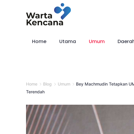
Skip
to
content
Home
Utama
Umum
Daera
Home
Blog
Umum
Bey Machmudin Tetapkan UMK
Terendah