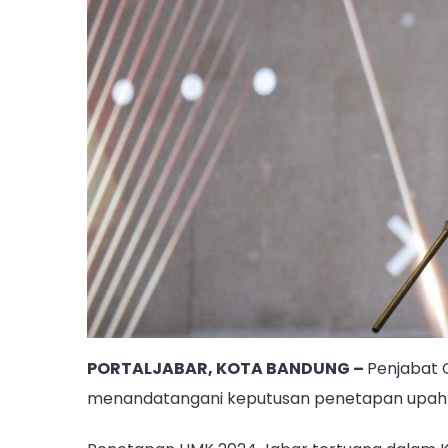
PORTALJABAR, KOTA BANDUNG –
Penjabat 
menandatangani keputusan penetapan upah 