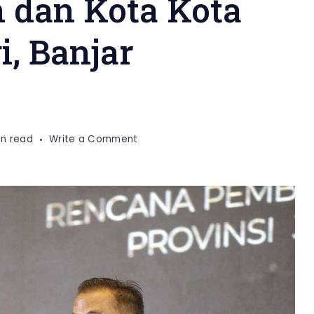
 dan Kota Kota
i, Banjar
on
in read
Write a Comment
Bey
Machmudin
Tetapkan
UMK
2024
Kabupaten
dan
Kota
Kota
Bekasi