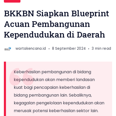
Pemaduan
Kebijakan
BKKBN Siapkan Blueprint
Pengendalian
Acuan Pembangunan
Penduduk
Kependudukan di Daerah
BKKBN
Lisna
Prihantini
wartakencana.id
8 September 2024
3 min read
Keberhasilan pembangunan di bidang
kependudukan akan memberi landasan
kuat bagi pencapaian keberhasilan di
bidang pembangunan lain. Sebaliknya,
kegagalan pengelolaan kependudukan akan
merusak potensi keberhasilan sektor lain.