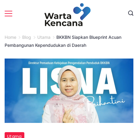
Skip
to
content
Home
Blog
Utama
BKKBN Siapkan Blueprint Acuan
Pembangunan Kependudukan di Daerah
Direktur
Utama