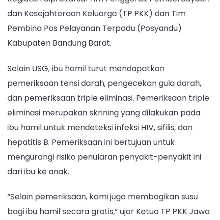
Sariwangi,
dan Kesejahteraan Keluarga (TP PKK) dan Tim
KBB,
Pembina Pos Pelayanan Terpadu (Posyandu)
pada
Kabupaten Bandung Barat.
Senin
(26/5/2025)
Selain USG, ibu hamil turut mendapatkan
pemeriksaan tensi darah, pengecekan gula darah,
dan pemeriksaan triple eliminasi. Pemeriksaan triple
eliminasi merupakan skrining yang dilakukan pada
ibu hamil untuk mendeteksi infeksi HIV, sifilis, dan
hepatitis B. Pemeriksaan ini bertujuan untuk
mengurangi risiko penularan penyakit-penyakit ini
dari ibu ke anak.
“Selain pemeriksaan, kami juga membagikan susu
bagi ibu hamil secara gratis,” ujar Ketua TP PKK Jawa