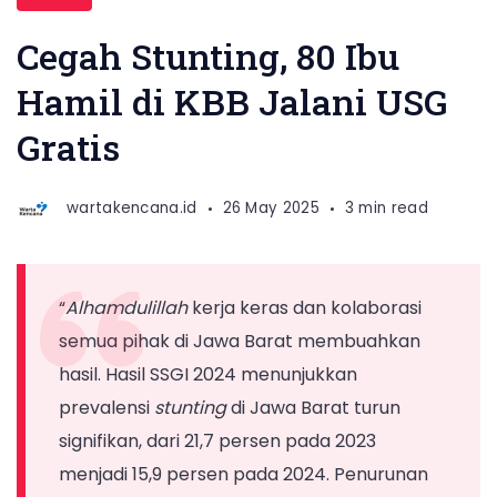
TP
PKK/TP
Cegah Stunting, 80 Ibu
Posyandu
Hamil di KBB Jalani USG
Jawa
Gratis
Barat
Siska
Gerfianti
wartakencana.id
26 May 2025
3 min read
bersama
Ketua
TP
“
Alhamdulillah
kerja keras dan kolaborasi
PKK/TP
semua pihak di Jawa Barat membuahkan
Posyandu
hasil. Hasil SSGI 2024 menunjukkan
KBB
prevalensi
stunting
di Jawa Barat turun
Syahnaz
signifikan, dari 21,7 persen pada 2023
Sadiqah
menjadi 15,9 persen pada 2024. Penurunan