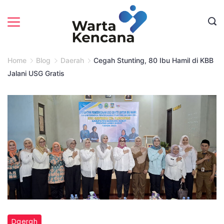
Skip
to
content
Home
Blog
Daerah
Cegah Stunting, 80 Ibu Hamil di KBB
Jalani USG Gratis
Ketua
Daerah