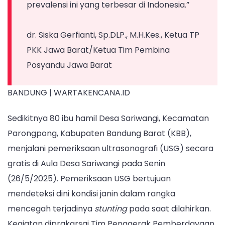
dan
prevalensi ini yang terbesar di Indonesia.”
sejumlah
pihak
dr. Siska Gerfianti, Sp.DLP., M.H.Kes., Ketua TP
terkait
PKK Jawa Barat/Ketua Tim Pembina
dalam
Posyandu Jawa Barat
kegiatan
BANDUNG | WARTAKENCANA.ID
pemeriksaan
USG
Sedikitnya 80 ibu hamil Desa Sariwangi, Kecamatan
gratis
Parongpong, Kabupaten Bandung Barat (KBB),
bagi
menjalani pemeriksaan ultrasonografi (USG) secara
ibu
gratis di Aula Desa Sariwangi pada Senin
hamil
(26/5/2025). Pemeriksaan USG bertujuan
di
mendeteksi dini kondisi janin dalam rangka
Aula
mencegah terjadinya
stunting
pada saat dilahirkan.
Desa
Kegiatan diprakarsai Tim Penggerak Pemberdayaan