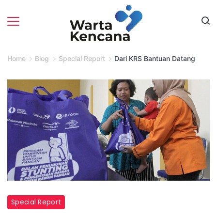
Skip
to
content
Home
Blog
Special Report
Dari KRS Bantuan Datang
Special Report