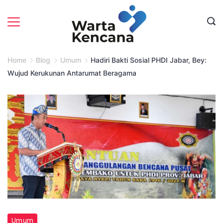
Skip
to
content
Home
Blog
Umum
Hadiri Bakti Sosial PHDI Jabar, Bey:
Wujud Kerukunan Antarumat Beragama
Umum