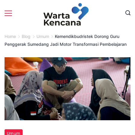
Skip
to
content
Home
Blog
Umum
Kemendikbudristek Dorong Guru
Penggerak Sumedang Jadi Motor Transformasi Pembelajaran
Irjen
Umum