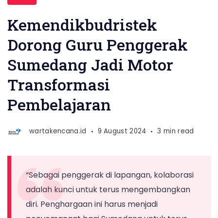
PAUD
Dasmen
Kemendikbudristek
Kemendikbudristek
Dorong Guru Penggerak
Iwan
Sumedang Jadi Motor
Syahril
duduk
Transformasi
lesehan
Pembelajaran
bersama
guru
wartakencana.id
9 August 2024
3 min read
penggerak
di
SMPN
“Sebagai penggerak di lapangan, kolaborasi
1
adalah kunci untuk terus mengembangkan
Cimalaka,
diri. Penghargaan ini harus menjadi
Kabupaten