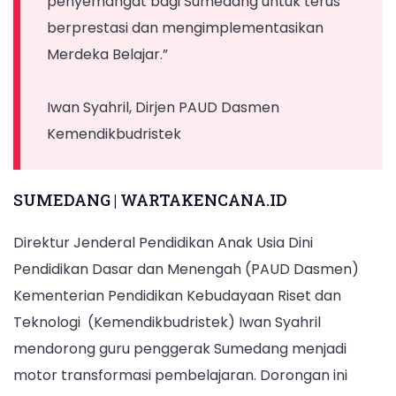
penyemangat bagi Sumedang untuk terus
Sumedang,
berprestasi dan mengimplementasikan
pada
Merdeka Belajar.”
Kamis
8
Iwan Syahril, Dirjen PAUD Dasmen
Agustus
Kemendikbudristek
2024.
(DOK.
BBPMP
SUMEDANG | WARTAKENCANA.ID
JABAR)
Direktur Jenderal Pendidikan Anak Usia Dini
Pendidikan Dasar dan Menengah (PAUD Dasmen)
Kementerian Pendidikan Kebudayaan Riset dan
Teknologi (Kemendikbudristek) Iwan Syahril
mendorong guru penggerak Sumedang menjadi
motor transformasi pembelajaran. Dorongan ini