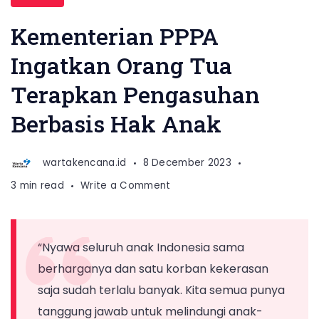
Kementerian PPPA
Ingatkan Orang Tua
Terapkan Pengasuhan
Berbasis Hak Anak
wartakencana.id
8 December 2023
on
3 min read
Write a Comment
Kementerian
PPPA
Ingatkan
“Nyawa seluruh anak Indonesia sama
Orang
berharganya dan satu korban kekerasan
Tua
Terapkan
saja sudah terlalu banyak. Kita semua punya
Pengasuhan
tanggung jawab untuk melindungi anak-