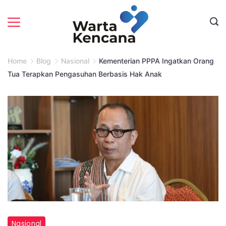
Skip
to
content
Home
Blog
Nasional
Kementerian PPPA Ingatkan Orang
Tua Terapkan Pengasuhan Berbasis Hak Anak
Nasional