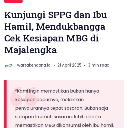
Wihaji
membonceng
Kunjungi SPPG dan Ibu
sang
Hamil, Mendukbangga
istri
Cek Kesiapan MBG di
menyusuri
pesawahan
Majalengka
untuk
mengantarkan
wartakencana.id
21 April 2025
3 min read
MBG
bagi
ibu
“Kami ingin memastikan bukan hanya
hamil
kesiapan dapurnya, melainkan
di
penyalurannya tepat sasaran. Bukan saja
Kelurahan
sampai di rumah sasaran, lebih dari itu
Munjul,
memastikan MBG dikonsumsi oleh ibu hamil,