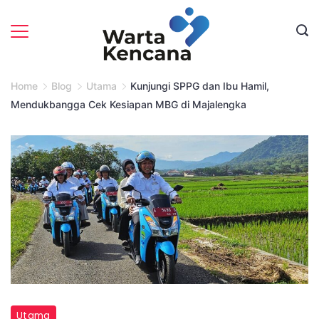
Skip
to
content
Home
Blog
Utama
Kunjungi SPPG dan Ibu Hamil,
Mendukbangga Cek Kesiapan MBG di Majalengka
Mendukbangga
Utama