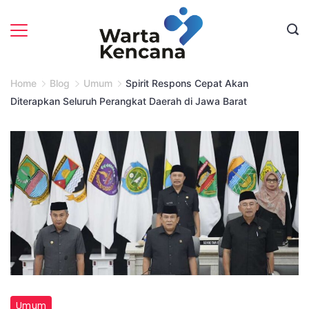
Skip
to
content
Home
Blog
Umum
Spirit Respons Cepat Akan
Diterapkan Seluruh Perangkat Daerah di Jawa Barat
Umum