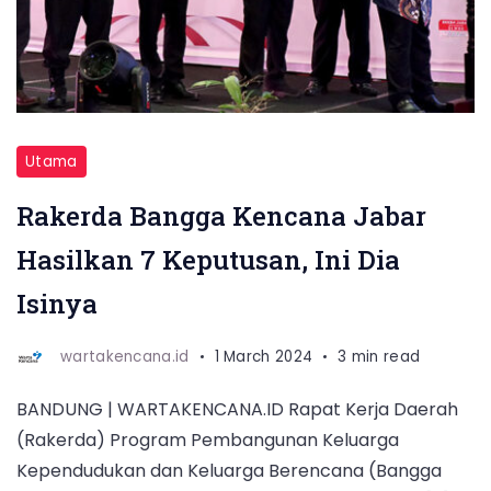
gong
menandai
peresmian
Rakerda
Bangga
Utama
Kencana
Rakerda Bangga Kencana Jabar
Jawa
Hasilkan 7 Keputusan, Ini Dia
Barat
2024.
Isinya
wartakencana.id
1 March 2024
3 min read
BANDUNG | WARTAKENCANA.ID Rapat Kerja Daerah
(Rakerda) Program Pembangunan Keluarga
Kependudukan dan Keluarga Berencana (Bangga