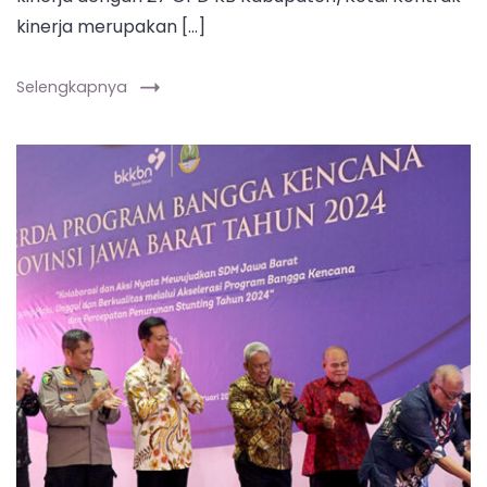
kinerja merupakan […]
Selengkapnya
Plh
Asisten
Pemerintahan
dan
Kesejahteraan
Rakyat
Setda
Jabar
Dodo
Suhendar
memukul