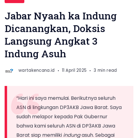
DP3AKB
Jabar
Jabar Nyaah ka Indung
Siska
Dicanangkan, Doksis
Gerfianti
Langsung Angkat 3
menyerahkan
bantuan
Indung Asuh
kepada
ibu
wartakencana.id
11 April 2025
3 min read
asuh
yang
baru
“Hari ini saya memulai. Berikutnya seluruh
diangkatnya
ASN di lingkungan DP3AKB Jawa Barat. Saya
hari
sudah melapor kepada Pak Gubernur
ini,
bahwa kami seluruh ASN di DP3AKB Jawa
Jumat
Barat siap memiliki
indung
asuh. Sebagai