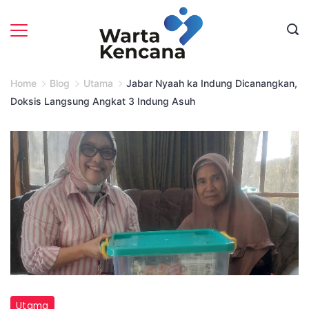
Skip
to
content
Home
Blog
Utama
Jabar Nyaah ka Indung Dicanangkan,
Doksis Langsung Angkat 3 Indung Asuh
Kepala
Utama