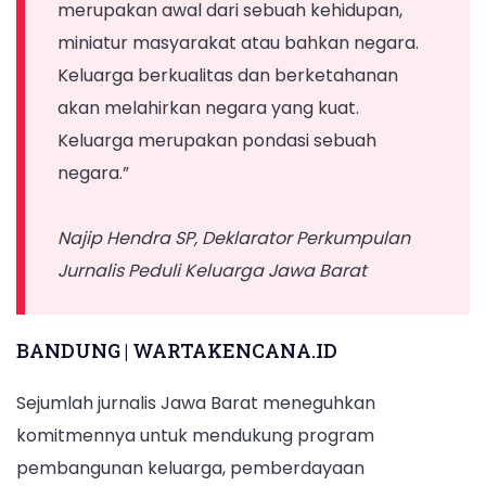
Jawa
merupakan awal dari sebuah kehidupan,
Barat
miniatur masyarakat atau bahkan negara.
di
Keluarga berkualitas dan berketahanan
Kampus
akan melahirkan negara yang kuat.
Unikom,
Keluarga merupakan pondasi sebuah
Kota
negara.”
Bandung,
pada
Najip Hendra SP, Deklarator Perkumpulan
13
Jurnalis Peduli Keluarga Jawa Barat
Februari
2025.
BANDUNG | WARTAKENCANA.ID
Sejumlah jurnalis Jawa Barat meneguhkan
komitmennya untuk mendukung program
pembangunan keluarga, pemberdayaan