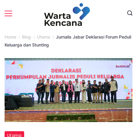
Skip
to
content
Home
Blog
Utama
Jurnalis Jabar Deklarasi Forum Peduli
Keluarga dan Stunting
Sejumlah
Utama