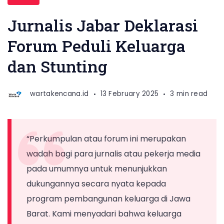
jurnalis
mendeklarasikan
Jurnalis Jabar Deklarasi
berdirinya
Forum Peduli Keluarga
Perkumpulan
dan Stunting
Jurnalis
Peduli
Keluarga
wartakencana.id
13 February 2025
3 min read
Jawa
Barat
di
“Perkumpulan atau forum ini merupakan
sela
wadah bagi para jurnalis atau pekerja media
Forum
pada umumnya untuk menunjukkan
Perangkat
dukungannya secara nyata kepada
Daerah
program pembangunan keluarga di Jawa
DP3AKB
Barat. Kami menyadari bahwa keluarga