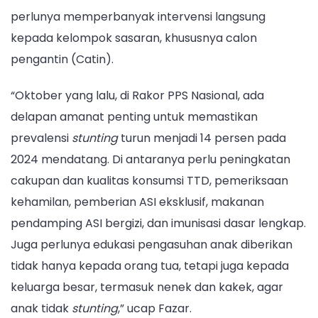
9
perlunya memperbanyak intervensi langsung
Desember
kepada kelompok sasaran, khususnya calon
2023.
pengantin (Catin).
(IRFAN
HQ/BKKBN
“Oktober yang lalu, di Rakor PPS Nasional, ada
JABAR)
delapan amanat penting untuk memastikan
prevalensi
stunting
turun menjadi 14 persen pada
2024 mendatang. Di antaranya perlu peningkatan
cakupan dan kualitas konsumsi TTD, pemeriksaan
kehamilan, pemberian ASI eksklusif, makanan
pendamping ASI bergizi, dan imunisasi dasar lengkap.
Juga perlunya edukasi pengasuhan anak diberikan
tidak hanya kepada orang tua, tetapi juga kepada
keluarga besar, termasuk nenek dan kakek, agar
anak tidak
stunting
,” ucap Fazar.