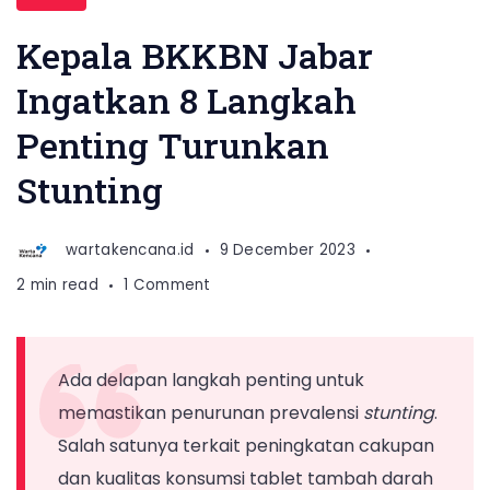
Perwakilan
BKKBN
Kepala BKKBN Jabar
Jabar
Ingatkan 8 Langkah
Fazar
Penting Turunkan
Supriadi
Sentosa
Stunting
membuka
Sosialisasi
wartakencana.id
9 December 2023
Pencegahan
on
2 min read
1 Comment
Stunting
Kepala
melalui
BKKBN
Jabar
Peningkatan
Ada delapan langkah penting untuk
Ingatkan
Gizi
memastikan penurunan prevalensi
stunting
.
8
dan
Langkah
Salah satunya terkait peningkatan cakupan
Kesehatan
Penting
dan kualitas konsumsi tablet tambah darah