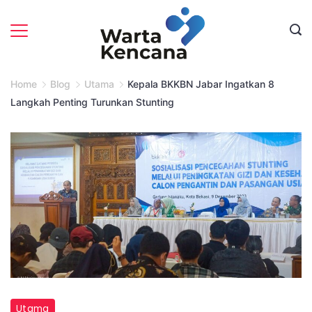
Skip
to
content
Home
Blog
Utama
Kepala BKKBN Jabar Ingatkan 8
Langkah Penting Turunkan Stunting
Kepala
Utama