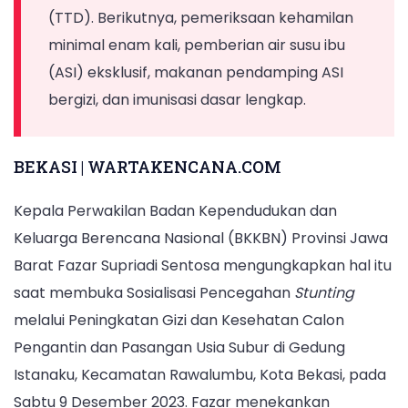
Turunkan
Calon
(TTD). Berikutnya, pemeriksaan kehamilan
Stunting
Pengantin
minimal enam kali, pemberian air susu ibu
dan
(ASI) eksklusif, makanan pendamping ASI
Pasangan
bergizi, dan imunisasi dasar lengkap.
Usia
Subur
BEKASI | WARTAKENCANA.COM
di
Gedung
Kepala Perwakilan Badan Kependudukan dan
Istanaku,
Keluarga Berencana Nasional (BKKBN) Provinsi Jawa
Kecamatan
Barat Fazar Supriadi Sentosa mengungkapkan hal itu
Rawalumbu,
saat membuka Sosialisasi Pencegahan
Stunting
Kota
melalui Peningkatan Gizi dan Kesehatan Calon
Bekasi,
Pengantin dan Pasangan Usia Subur di Gedung
pada
Istanaku, Kecamatan Rawalumbu, Kota Bekasi, pada
Sabtu
Sabtu 9 Desember 2023. Fazar menekankan