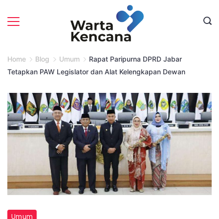
Skip
to
content
Home
Blog
Umum
Rapat Paripurna DPRD Jabar
Tetapkan PAW Legislator dan Alat Kelengkapan Dewan
Umum