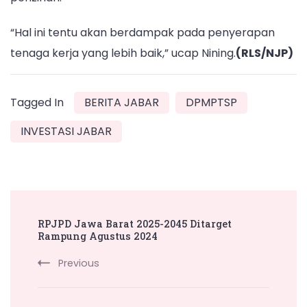
“Hal ini tentu akan berdampak pada penyerapan
tenaga kerja yang lebih baik,” ucap Nining.
(RLS/NJP)
Tagged In
BERITA JABAR
DPMPTSP
INVESTASI JABAR
Post
RPJPD Jawa Barat 2025-2045 Ditarget
Navigation
Rampung Agustus 2024
Previous