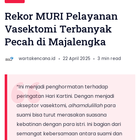
BKKBN
Wihaji
Rekor MURI Pelayanan
menerima
Vasektomi Terbanyak
piagam
Pecah di Majalengka
Rekor
MURI
dari
wartakencana.id
22 April 2025
3 min read
Senior
Manager
MURI
“Ini menjadi penghormatan terhadap
di
peringatan Hari Kartini. Dengan menjadi
Islamic
akseptor vasektomi,
alhamdulillah
para
Center
suami bisa turut merasakan suasana
Majalengka
kebatinan dengan para istri. Ini bagian dari
pada
semangat kebersamaan antara suami dan