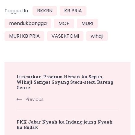
Tagged In
BKKBN
KB PRIA
mendukbangga
MOP
MURI
MURI KB PRIA
VASEKTOMI
wihaji
Post
Luncurkan Program Héman ka Sepuh,
Navigation
Wihaji Sempat Goyang Stecu-stecu Bareng
Genre
Previous
PKK Jabar Nyaah ka Indung jeung Nyaah
ka Budak