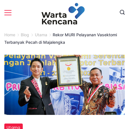
Skip
to
content
Home
Blog
Utama
Rekor MURI Pelayanan Vasektomi
Terbanyak Pecah di Majalengka
Mendukbangga/Kepala
Utama