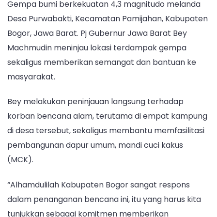
Gempa bumi berkekuatan 4,3 magnitudo melanda
Bogor,
Desa Purwabakti, Kecamatan Pamijahan, Kabupaten
Bey:
Bogor, Jawa Barat. Pj Gubernur Jawa Barat Bey
Respons
Cepat
Machmudin meninjau lokasi terdampak gempa
Kunci
sekaligus memberikan semangat dan bantuan ke
Penanganan
masyarakat.
Dampak
Bencana
Bey melakukan peninjauan langsung terhadap
korban bencana alam, terutama di empat kampung
di desa tersebut, sekaligus membantu memfasilitasi
pembangunan dapur umum, mandi cuci kakus
(MCK).
“Alhamdulilah Kabupaten Bogor sangat respons
dalam penanganan bencana ini, itu yang harus kita
tunjukkan sebagai komitmen memberikan