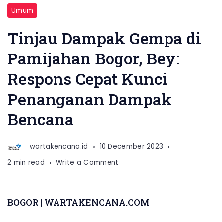
Umum
Tinjau Dampak Gempa di
Pamijahan Bogor, Bey:
Respons Cepat Kunci
Penanganan Dampak
Bencana
wartakencana.id
10 December 2023
on
2 min read
Write a Comment
Tinjau
Dampak
Gempa
BOGOR | WARTAKENCANA.COM
di
Pamijahan