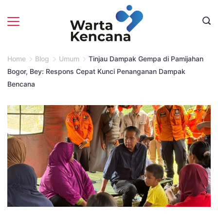
Skip
to
content
Home
Blog
Umum
Tinjau Dampak Gempa di Pamijahan
Bogor, Bey: Respons Cepat Kunci Penanganan Dampak
Bencana