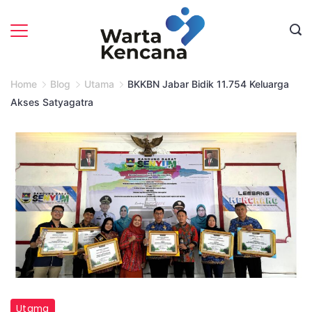
Skip
to
content
Home
Blog
Utama
BKKBN Jabar Bidik 11.754 Keluarga
Akses Satyagatra
Utama