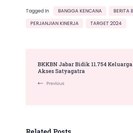
Tagged In
BANGGA KENCANA
BERITA
PERJANJIAN KINERJA
TARGET 2024
Post
BKKBN Jabar Bidik 11.754 Keluarga
Akses Satyagatra
Navigation
Previous
Related Posts