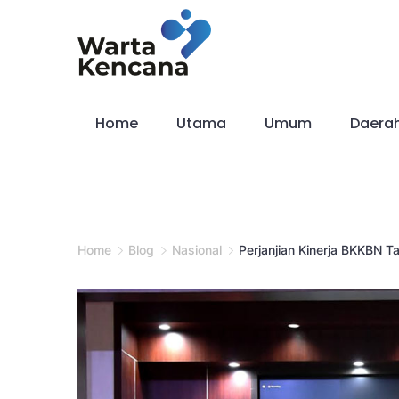
Skip
to
content
Home
Utama
Umum
Daera
Home
Blog
Nasional
Perjanjian Kinerja BKKBN 