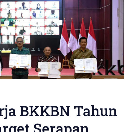
erja BKKBN Tahun
arget Serapan