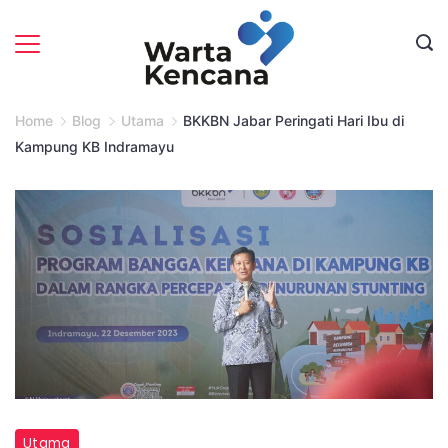
Skip
to
content
Home
Blog
Utama
BKKBN Jabar Peringati Hari Ibu di
Kampung KB Indramayu
Utama