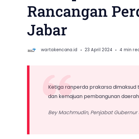
Rancangan Per
Jabar
wartakencana.id
23 April 2024
4 min re
Ketiga ranperda prakarsa dimaksud t
dan kemajuan pembangunan daerah P
Bey Machmudin, Penjabat Gubernur