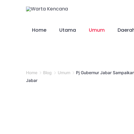
Skip
to
content
Home
Utama
Umum
Daera
Home
Blog
Umum
Pj Gubernur Jabar Sampaika
Jabar